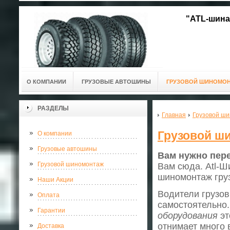
"ATL-шина
О КОМПАНИИ
ГРУЗОВЫЕ АВТОШИНЫ
ГРУЗОВОЙ ШИНОМО
РАЗДЕЛЫ
Главная
Грузовой ш
Грузовой ш
О компании
Грузовые автошины
Вам нужно пер
Грузовой шиномонтаж
Вам сюда. Atl-Ш
шиномонтаж гру
Наши Акции
Водители грузов
Оплата
самостоятельно.
Гарантии
оборудования
эт
отнимает много 
Доставка