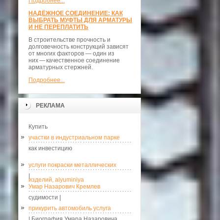
Подробнее...
НАДЁЖНОЕ СОЕДИНЕНИЕ: КАК
ВЫБРАТЬ МУФТЫ ДЛЯ АРМАТУРЫ
И НЕ ПЕРЕПЛАТИТЬ
В строительстве прочность и
долговечность конструкций зависят
от многих факторов — один из
них — качественное соединение
арматурных стержней.
Подробнее...
РЕКЛАМА
Купить
участки в индустриальном парке
как инвестицию
услуги покраски металлических
|
изделий, alyuminiya
Умар Назарович Кремлев
судимости |
прикурить автомобиль услуга
| Биография Умара Назаровича