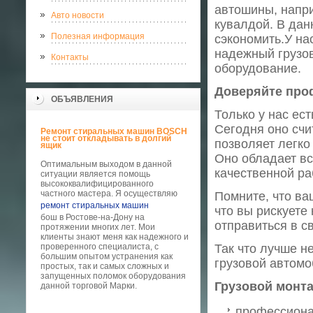
автошины, напр
Авто новости
кувалдой. В дан
Полезная информация
сэкономить.У на
надежный грузо
Контакты
оборудование.
Доверяйте про
ОБЪЯВЛЕНИЯ
Только у нас ес
Сегодня оно счи
Ремонт стиральных машин BOSCH
не стоит откладывать в долгий
позволяет легко
ящик
Оно обладает в
Оптимальным выходом в данной
качественной ра
ситуации является помощь
высококвалифицированного
частного мастера. Я осуществляю
Помните, что ва
ремонт стиральных машин
что вы рискуете
бош в Ростове-на-Дону на
отправиться в с
протяжении многих лет. Мои
клиенты знают меня как надежного и
проверенного специалиста, с
Так что лучше н
большим опытом устранения как
грузовой автомо
простых, так и самых сложных и
запущенных поломок оборудования
Грузовой монта
данной торговой Марки.
профессиона