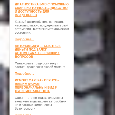
ДИАГНОСТИКА БМВ С ПОМОЩЬЮ
СКАНЕРА: ТОЧНОСТЬ, УДОБСТВО
И ДОСТУПНОСТЬ ДЛЯ
ВЛАДЕЛЬЦЕВ
Каждый автолюбитель понимает,
насколько важно поддерживать свой
автомобиль в отличном техническом
состоянии.
Подробнее...
АВТОЛОМБАРД — БЫСТРЫЕ
ДЕНЬГИ ПОД ЗАЛОГ
АВТОМОБИЛЯ БЕЗ ЛИШНИХ
ВОПРОСОВ
Финансовые трудности могут
застать врасплох в любой момент.
Подробнее...
РЕМОНТ ФАР: КАК ВЕРНУТЬ
ВАШИМ ФАРАМ
ПЕРВОНАЧАЛЬНЫЙ ВИД И
ФУНКЦИОНАЛЬНОСТЬ
Фары — это не только элементы
внешнего вида вашего автомобиля,
но и важные компоненты
безопасности.