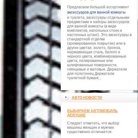
Предлагаем большой ассортимент
аксессуаров для ванной комнаты
и туалета, аксессуары отдельными
предметами и наборы аксессуаров
для ванной комнаты (в виде
комплектов, напольных стоек и
настенных штанг). Это аксессуары в
стандартной отделке
(хромированное покрытие) или в
других цветах: золото, бронза,
нержавеющая сталь, белого и
черного цвета, комбинированные
цвета, полированные или
шлифованные поверхности,
глянцевые и матовые. Держатели
для полотенец Держатели
туалетной бумаги...
АВТО НОВОСТИ
ВЫБИРАЕМ АВТОМОБИЛЬ
ДЕВУШКЕ
Следует отметить, что выбор
машины женщин и мужчин
существенно отличается.