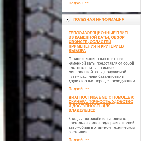
Подробнее...
ПОЛЕЗНАЯ ИНФОРМАЦИЯ
ТЕПЛОИЗОЛЯЦИОННЫЕ ПЛИТЫ
ИЗ КАМЕННОЙ ВАТЫ: ОБЗОР
СВОЙСТВ, ОБЛАСТЕЙ
ПРИМЕНЕНИЯ И КРИТЕРИЕВ
ВЫБОРА
Теплоизоляционные плиты из
каменной ваты представляют собой
плотные плиты на основе
минеральной ваты, получаемой
путем расплава базальтовых и
других горных пород с последующим
Подробнее...
ДИАГНОСТИКА БМВ С ПОМОЩЬЮ
СКАНЕРА: ТОЧНОСТЬ, УДОБСТВО
И ДОСТУПНОСТЬ ДЛЯ
ВЛАДЕЛЬЦЕВ
Каждый автолюбитель понимает,
насколько важно поддерживать свой
автомобиль в отличном техническом
состоянии.
Подробнее...