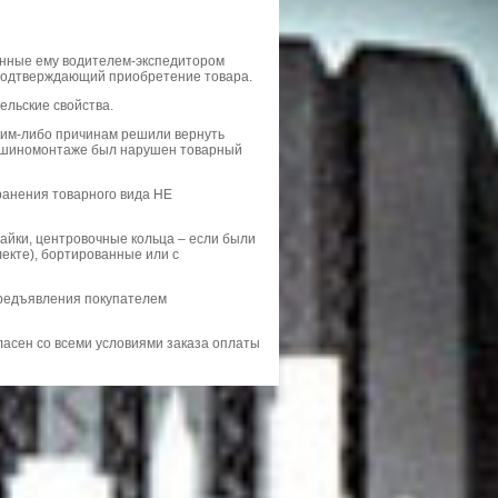
анные ему водителем-экспедитором
 подтверждающий приобретение товара.
ельские свойства.
аким-либо причинам решили вернуть
ри шиномонтаже был нарушен товарный
анения товарного вида НЕ
 гайки, центровочные кольца – если были
лекте), бортированные или с
предъявления покупателем
гласен со всеми условиями заказа оплаты