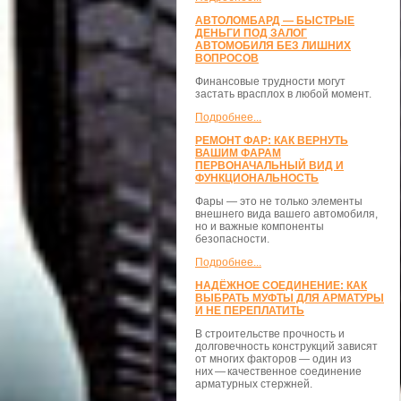
АВТОЛОМБАРД — БЫСТРЫЕ
ДЕНЬГИ ПОД ЗАЛОГ
АВТОМОБИЛЯ БЕЗ ЛИШНИХ
ВОПРОСОВ
Финансовые трудности могут
застать врасплох в любой момент.
Подробнее...
РЕМОНТ ФАР: КАК ВЕРНУТЬ
ВАШИМ ФАРАМ
ПЕРВОНАЧАЛЬНЫЙ ВИД И
ФУНКЦИОНАЛЬНОСТЬ
Фары — это не только элементы
внешнего вида вашего автомобиля,
но и важные компоненты
безопасности.
Подробнее...
НАДЁЖНОЕ СОЕДИНЕНИЕ: КАК
ВЫБРАТЬ МУФТЫ ДЛЯ АРМАТУРЫ
И НЕ ПЕРЕПЛАТИТЬ
В строительстве прочность и
долговечность конструкций зависят
от многих факторов — один из
них — качественное соединение
арматурных стержней.