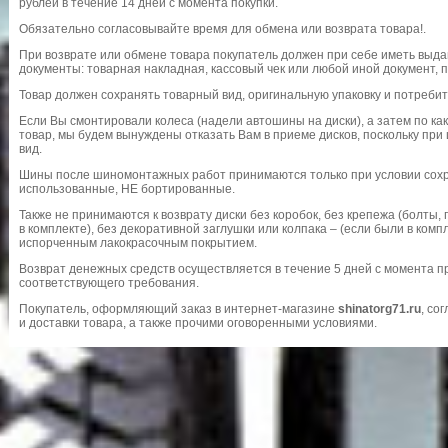
рублей в течение 14 дней с момента покупки.
Обязательно согласовывайте время для обмена или возврата товара!.
При возврате или обмене товара покупатель должен при себе иметь выд
документы: товарная накладная, кассовый чек или любой иной документ,
Товар должен сохранять товарный вид, оригинальную упаковку и потребит
Если Вы смонтировали колеса (надели автошины на диски), а затем по к
товар, мы будем вынуждены отказать Вам в приеме дисков, поскольку п
вид.
Шины после шиномонтажных работ принимаются только при условии сохр
использованные, НЕ бортированные.
Также не принимаются к возврату диски без коробок, без крепежа (болты,
в комплекте), без декоративной заглушки или колпака – (если были в комп
испорченным лакокрасочным покрытием.
Возврат денежных средств осуществляется в течение 5 дней с момента 
соответствующего требования.
Покупатель, оформляющий заказ в интернет-магазине
shinatorg71.ru
, со
и доставки товара, а также прочими оговоренными условиями.