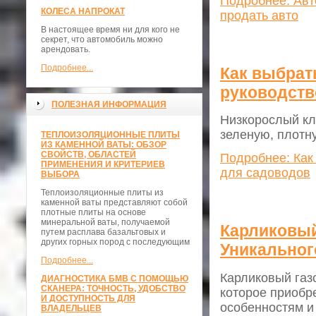
Подробнее: Авт
КОЛЕСА НАПРОКАТ
продать авто
В настоящее время ни для кого не
секрет, что автомобиль можно
арендовать.
Подробнее...
Как выбрат
руководств
ПОЛЕЗНАЯ ИНФОРМАЦИЯ
Низкорослый кл
зеленую, плотн
ТЕПЛОИЗОЛЯЦИОННЫЕ ПЛИТЫ
ИЗ КАМЕННОЙ ВАТЫ: ОБЗОР
СВОЙСТВ, ОБЛАСТЕЙ
Подробнее: Как
ПРИМЕНЕНИЯ И КРИТЕРИЕВ
для садоводов
ВЫБОРА
Теплоизоляционные плиты из
каменной ваты представляют собой
плотные плиты на основе
минеральной ваты, получаемой
Карликовый
путем расплава базальтовых и
других горных пород с последующим
Уникальног
Подробнее...
Карликовый газ
ДИАГНОСТИКА БМВ С ПОМОЩЬЮ
СКАНЕРА: ТОЧНОСТЬ, УДОБСТВО
которое приобр
И ДОСТУПНОСТЬ ДЛЯ
особенностям и
ВЛАДЕЛЬЦЕВ