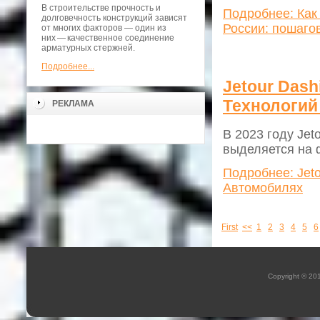
В строительстве прочность и
Подробнее: Как
долговечность конструкций зависят
России: пошаго
от многих факторов — один из
них — качественное соединение
арматурных стержней.
Подробнее...
Jetour Dash
Технологий
РЕКЛАМА
В 2023 году Je
выделяется на 
Подробнее: Jet
Автомобилях
First
<<
1
2
3
4
5
6
Copyright © 20