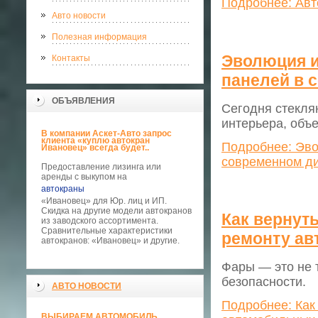
Подробнее: Авт
Авто новости
Полезная информация
Эволюция и
Контакты
панелей в 
ОБЪЯВЛЕНИЯ
Сегодня стекля
интерьера, объ
В компании Аскет-Авто запрос
клиента «куплю автокран
Подробнее: Эво
Ивановец» всегда будет..
современном д
Предоставление лизинга или
аренды с выкупом на
автокраны
«Ивановец» для Юр. лиц и ИП.
Скидка на другие модели автокранов
Как вернут
из заводского ассортимента.
Сравнительные характеристики
ремонту а
автокранов: «Ивановец» и другие.
Фары — это не т
безопасности.
АВТО НОВОСТИ
Подробнее: Как
ВЫБИРАЕМ АВТОМОБИЛЬ