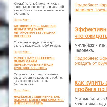
Каждый автолюбитель понимает,
Подробнее: Кар
насколько важно поддерживать свой
Зеленого Покры
автомобиль в отличном техническом
состоянии.
Подробнее...
АВТОЛОМБАРД — БЫСТРЫЕ
Эффективны
ДЕНЬГИ ПОД ЗАЛОГ
АВТОМОБИЛЯ БЕЗ ЛИШНИХ
что ожидат
ВОПРОСОВ
Финансовые трудности могут
Английский язы
застать врасплох в любой момент.
человека.
Подробнее...
Подробнее: Эфф
РЕМОНТ ФАР: КАК ВЕРНУТЬ
ВАШИМ ФАРАМ
ожидать от обу
ПЕРВОНАЧАЛЬНЫЙ ВИД И
ФУНКЦИОНАЛЬНОСТЬ
Фары — это не только элементы
внешнего вида вашего автомобиля,
но и важные компоненты
Как купить
безопасности.
пробега по
Подробнее...
НАДЁЖНОЕ СОЕДИНЕНИЕ: КАК
Автомобили из 
ВЫБРАТЬ МУФТЫ ДЛЯ АРМАТУРЫ
качеством, над
И НЕ ПЕРЕПЛАТИТЬ